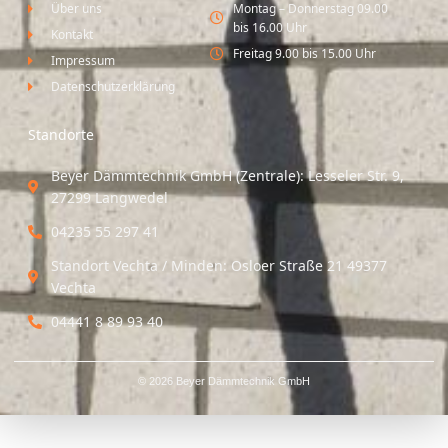
Über uns
Montag – Donnerstag 09.00
bis 16.00 Uhr
Kontakt
Freitag 9.00 bis 15.00 Uhr
Impressum
Datenschutzerklärung
Standorte
Beyer Dämmtechnik GmbH (Zentrale): Lesseler Str. 9,
27299 Langwedel
04235 55 297 41
Standort Vechta / Minden: Osloer Straße 21 49377
Vechta
04441 8 89 93 40
© 2026 Beyer Dämmtechnik GmbH