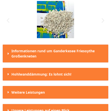
Informationen rund um Ganderkesee Friesoythe
Großenkneten
Hohlwanddämmung: Es lohnt sich!
Weitere Leistungen
Unsere Leistungen auf einen Blick