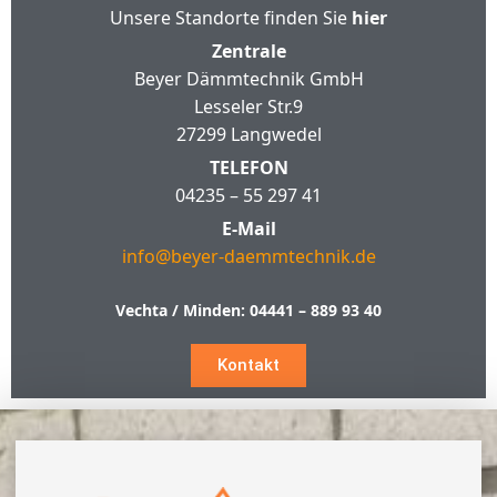
Unsere Standorte finden Sie
hier
Zentrale
Beyer Dämmtechnik GmbH
Lesseler Str.9
27299 Langwedel
TELEFON
04235 – 55 297 41
E-Mail
info@beyer-daemmtechnik.de
Vechta / Minden:
04441 – 889 93 40
Kontakt