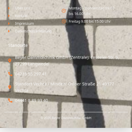
Über uns
Montag – Donnerstag 09.00
bis 16.00 Uhr
Kontakt
Freitag 9.00 bis 15.00 Uhr
Impressum
Datenschutzerklärung
Standorte
Beyer Dämmtechnik GmbH (Zentrale): Lesseler Str. 9,
27299 Langwedel
04235 55 297 41
Standort Vechta / Minden: Osloer Straße 21 49377
Vechta
04441 8 89 93 40
© 2026 Beyer Dämmtechnik GmbH