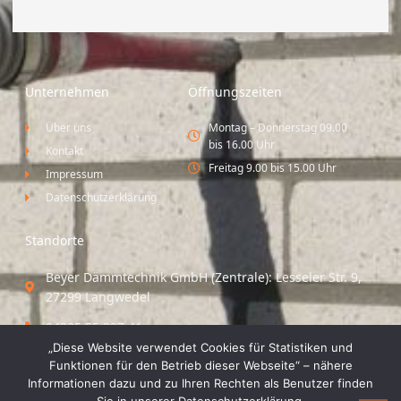
Unternehmen
Öffnungszeiten
Über uns
Montag – Donnerstag 09.00
bis 16.00 Uhr
Kontakt
Freitag 9.00 bis 15.00 Uhr
Impressum
Datenschutzerklärung
Standorte
Beyer Dämmtechnik GmbH (Zentrale): Lesseler Str. 9,
27299 Langwedel
04235 55 297 41
„Diese Website verwendet Cookies für Statistiken und
Standort Vechta / Minden: Osloer Straße 21 49377
Funktionen für den Betrieb dieser Webseite“ – nähere
Vechta
Informationen dazu und zu Ihren Rechten als Benutzer finden