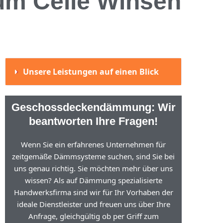
m Celle Winsen
Unsere Leistungen auf einen Blick
Geschossdeckendämmung: Wir
beantworten Ihre Fragen!
Wenn Sie ein erfahrenes Unternehmen für
zeitgemäße Dämmsysteme suchen, sind Sie bei
uns genau richtig. Sie möchten mehr über uns
wissen? Als auf Dämmung spezialisierte
Handwerksfirma sind wir für Ihr Vorhaben der
ideale Dienstleister und freuen uns über Ihre
Anfrage, gleichgültig ob per Griff zum