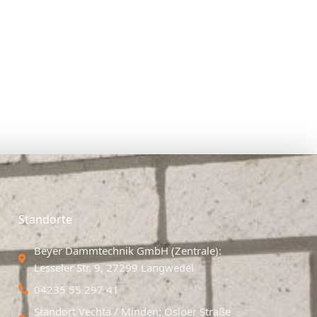
Standorte
Beyer Dämmtechnik GmbH (Zentrale):
Lesseler Str. 9, 27299 Langwedel
04235 55 297 41
Standort Vechta / Minden: Osloer Straße