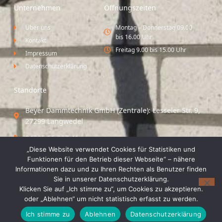
Unternehmen
Öffnungszeiten
Über uns
Montag – Donnerstag 09.00
bis 16.00 Uhr
Kontakt
Freitag 9.00 bis 15.00 Uhr
Impressum
Datenschutzerklärung
Standorte
Beyer Dämmtechnik GmbH (Zentrale): Lesseler Str. 9,
27299 Langwedel
04235 55 297 41
„Diese Website verwendet Cookies für Statistiken und
Standort Vechta / Minden: Osloer Straße 21 49377
Funktionen für den Betrieb dieser Webseite“ – nähere
Vechta
Informationen dazu und zu Ihren Rechten als Benutzer finden
Sie in unserer Datenschutzerklärung.
04441 8 89 93 40
Klicken Sie auf „Ich stimme zu“, um Cookies zu akzeptieren.
oder „Ablehnen“ um nicht statistisch erfasst zu werden.
© 2026 Beyer Dämmtechnik GmbH
Ich stimme zu
Ablehnen
Datenschutzerklärung