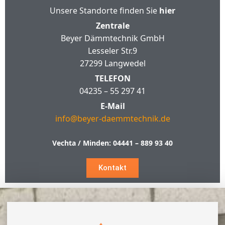
Unsere Standorte finden Sie
hier
Zentrale
Beyer Dämmtechnik GmbH
Lesseler Str.9
27299 Langwedel
TELEFON
04235 – 55 297 41
E-Mail
info@beyer-daemmtechnik.de
Vechta / Minden:
04441 – 889 93 40
Kontakt