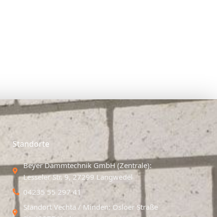
Standorte
Beyer Dämmtechnik GmbH (Zentrale):
Lesseler Str. 9, 27299 Langwedel
04235 55 297 41
Standort Vechta / Minden: Osloer Straße