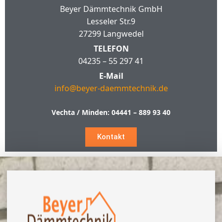
Beyer Dämmtechnik GmbH
Lesseler Str.9
27299 Langwedel
TELEFON
04235 – 55 297 41
E-Mail
info@beyer-daemmtechnik.de
Vechta / Minden:
04441 – 889 93 40
Kontakt