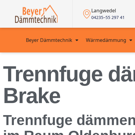
Langwedel
04235–55 297 41
Beyer Dämmtechnik
Wärmedämmung
Trennfuge d
Brake
Trennfuge dämmen: