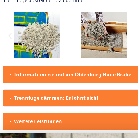
Trennfuge ausreichend zu dämmen.
Informationen rund um Oldenburg Hude Brake
Trennfuge dämmen: Es lohnt sich!
Weitere Leistungen