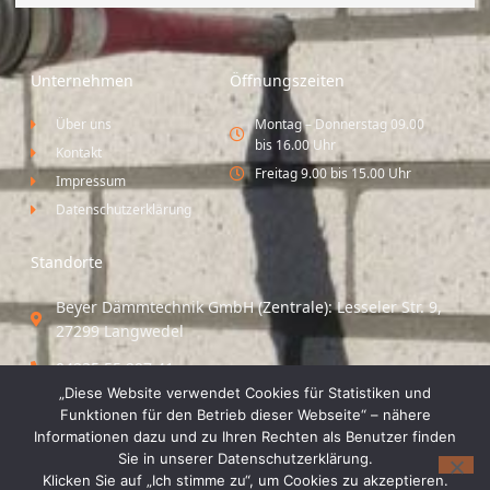
Unternehmen
Öffnungszeiten
Über uns
Montag – Donnerstag 09.00
bis 16.00 Uhr
Kontakt
Freitag 9.00 bis 15.00 Uhr
Impressum
Datenschutzerklärung
Standorte
Beyer Dämmtechnik GmbH (Zentrale): Lesseler Str. 9,
27299 Langwedel
04235 55 297 41
„Diese Website verwendet Cookies für Statistiken und
Standort Vechta / Minden: Osloer Straße 21 49377
Funktionen für den Betrieb dieser Webseite“ – nähere
Vechta
Informationen dazu und zu Ihren Rechten als Benutzer finden
Sie in unserer Datenschutzerklärung.
04441 8 89 93 40
Klicken Sie auf „Ich stimme zu“, um Cookies zu akzeptieren.