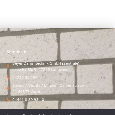
Standorte
Beyer Dämmtechnik GmbH (Zentrale):
Lesseler Str. 9, 27299 Langwedel
04235 55 297 41
Standort Vechta / Minden: Osloer Straße
21 49377 Vechta
04441 8 89 93 40