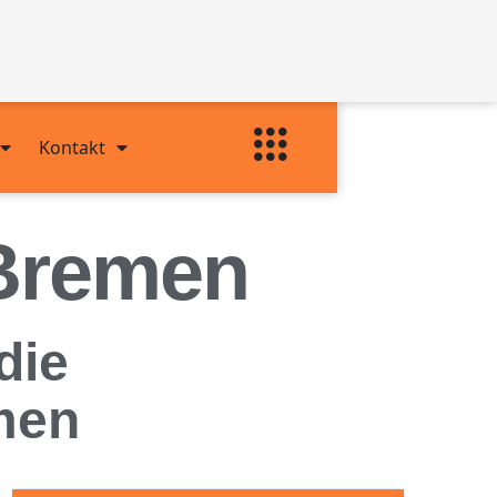
Kontakt
 Bremen
die
men