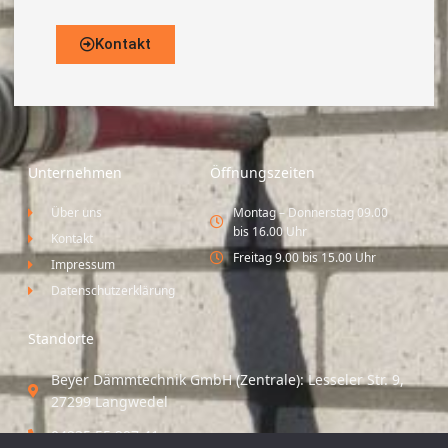
Kontakt
Unternehmen
Öffnungszeiten
Über uns
Montag – Donnerstag 09.00
bis 16.00 Uhr
Kontakt
Freitag 9.00 bis 15.00 Uhr
Impressum
Datenschutzerklärung
Standorte
Beyer Dämmtechnik GmbH (Zentrale): Lesseler Str. 9,
27299 Langwedel
04235 55 297 41