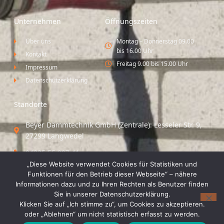
Unternehmen
Öffnungszeiten
Über uns
Montag – Donnerstag 09.00
bis 16.00 Uhr
Kontakt
Freitag 9.00 bis 15.00 Uhr
Impressum
Datenschutzerklärung
Standorte
Beyer Dämmtechnik GmbH (Zentrale): Lesseler Str. 9,
27299 Langwedel
04235 55 297 41
„Diese Website verwendet Cookies für Statistiken und
Standort Vechta / Minden: Osloer Straße 21 49377
Funktionen für den Betrieb dieser Webseite“ – nähere
Vechta
Informationen dazu und zu Ihren Rechten als Benutzer finden
Sie in unserer Datenschutzerklärung.
04441 8 89 93 40
Klicken Sie auf „Ich stimme zu“, um Cookies zu akzeptieren.
oder „Ablehnen“ um nicht statistisch erfasst zu werden.