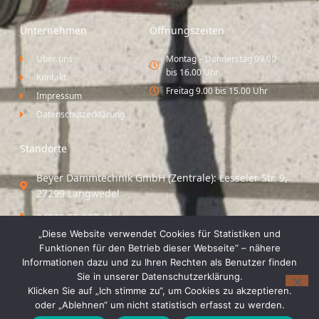
Unternehmen
Öffnungszeiten
Über uns
Montag – Donnerstag 09.00
bis 16.00 Uhr
Kontakt
Freitag 9.00 bis 15.00 Uhr
Impressum
Datenschutzerklärung
Standorte
Beyer Dämmtechnik GmbH (Zentrale): Lesseler Str. 9,
27299 Langwedel
04235 55 297 41
„Diese Website verwendet Cookies für Statistiken und
Standort Vechta / Minden: Osloer Straße 21 49377
Funktionen für den Betrieb dieser Webseite“ – nähere
Vechta
Informationen dazu und zu Ihren Rechten als Benutzer finden
Sie in unserer Datenschutzerklärung.
04441 8 89 93 40
Klicken Sie auf „Ich stimme zu“, um Cookies zu akzeptieren.
oder „Ablehnen“ um nicht statistisch erfasst zu werden.