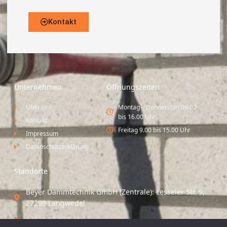
Kontakt
Unternehmen
Öffnungszeiten
Über uns
Montag – Donnerstag 09.00
bis 16.00 Uhr
Kontakt
Freitag 9.00 bis 15.00 Uhr
Impressum
Datenschutzerklärung
Standorte
Beyer Dämmtechnik GmbH (Zentrale): Lesseler Str. 9,
27299 Langwedel
04235 55 297 41