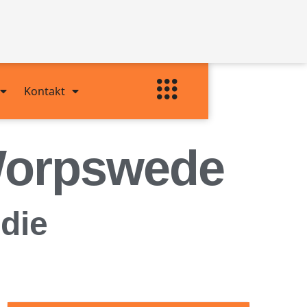
Kontakt
Worpswede
 die