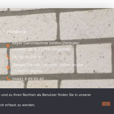
Standorte
Beyer Dämmtechnik GmbH (Zentrale):
Lesseler Str. 9, 27299 Langwedel
04235 55 297 41
Standort Vechta / Minden: Osloer Straße
21 49377 Vechta
04441 8 89 93 40
 und zu Ihren Rechten als Benutzer finden Sie in unserer
isch erfasst zu werden.