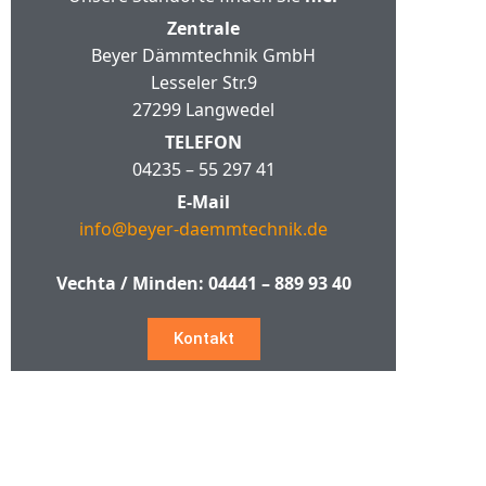
Zentrale
Beyer Dämmtechnik GmbH
Lesseler Str.9
27299 Langwedel
TELEFON
04235 – 55 297 41
E-Mail
info@beyer-daemmtechnik.de
Vechta / Minden:
04441 – 889 93 40
Kontakt