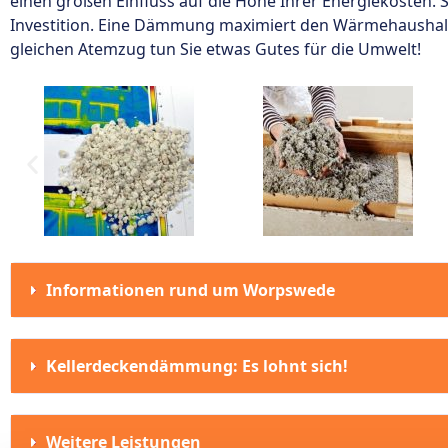
einen großen Einfluss auf die Höhe Ihrer Energiekosten. S
Investition. Eine Dämmung maximiert den Wärmehaushalt
gleichen Atemzug tun Sie etwas Gutes für die Umwelt!
Informationen rund um Worpswede
Kellerdeckendämmung: Es lohnt sich!
Weitere Leistungen