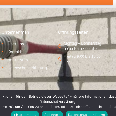
Unternehmen
Öffnungszeiten
Montag – Donnerstag
Über uns
09.00 bis 16.00 Uhr
Kontakt
Freitag 9.00 bis 15.00
Impressum
Uhr
Datenschutzerklärung
nktionen für den Betrieb dieser Webseite“ – nähere Informationen dazu
Datenschutzerklärung.
timme zu“, um Cookies zu akzeptieren. oder „Ablehnen“ um nicht statist
Ich stimme zu
Ablehnen
Datenschutzerklärung