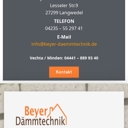
Lesseler Str.9
27299 Langwedel
TELEFON
04235 – 55 297 41
E-Mail
info@beyer-daemmtechnik.de
Vechta / Minden:
04441 – 889 93 40
Kontakt