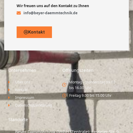
Wir freuen uns auf den Kontakt zu Ihnen
info@beyer-daemmtechnik.de
Kontakt
Unternehmen
Öffnungszeiten
Über uns
Montag – Donnerstag 09.00
bis 16.00 Uhr
Kontakt
Freitag 9.00 bis 15.00 Uhr
Impressum
Datenschutzerklärung
Standorte
Beyer Dämmtechnik GmbH (Zentrale): Lesseler Str. 9,