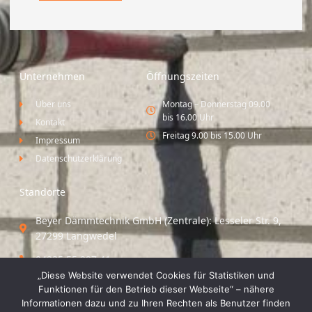
Unternehmen
Öffnungszeiten
Über uns
Montag – Donnerstag 09.00
bis 16.00 Uhr
Kontakt
Freitag 9.00 bis 15.00 Uhr
Impressum
Datenschutzerklärung
Standorte
Beyer Dämmtechnik GmbH (Zentrale): Lesseler Str. 9,
27299 Langwedel
04235 55 297 41
„Diese Website verwendet Cookies für Statistiken und
Standort Vechta / Minden: Osloer Straße 21 49377
Funktionen für den Betrieb dieser Webseite“ – nähere
Vechta
Informationen dazu und zu Ihren Rechten als Benutzer finden