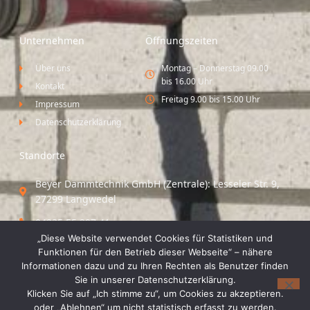
Unternehmen
Öffnungszeiten
Über uns
Montag – Donnerstag 09.00
bis 16.00 Uhr
Kontakt
Freitag 9.00 bis 15.00 Uhr
Impressum
Datenschutzerklärung
Standorte
Beyer Dämmtechnik GmbH (Zentrale): Lesseler Str. 9,
27299 Langwedel
04235 55 297 41
„Diese Website verwendet Cookies für Statistiken und
Standort Vechta / Minden: Osloer Straße 21 49377
Funktionen für den Betrieb dieser Webseite“ – nähere
Vechta
Informationen dazu und zu Ihren Rechten als Benutzer finden
Sie in unserer Datenschutzerklärung.
04441 8 89 93 40
Klicken Sie auf „Ich stimme zu“, um Cookies zu akzeptieren.
oder „Ablehnen“ um nicht statistisch erfasst zu werden.