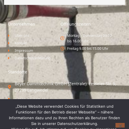
Unternehmen
Öffnungszeiten
Über uns
Montag – Donnerstag 09.00
bis 16.00 Uhr
Kontakt
Freitag 9.00 bis 15.00 Uhr
Impressum
Datenschutzerklärung
Standorte
Beyer Dämmtechnik GmbH (Zentrale): Lesseler Str. 9,
27299 Langwedel
04235 55 297 41
„Diese Website verwendet Cookies für Statistiken und
Standort Vechta / Minden: Osloer Straße 21 49377
Funktionen für den Betrieb dieser Webseite“ – nähere
Vechta
Informationen dazu und zu Ihren Rechten als Benutzer finden
Sie in unserer Datenschutzerklärung.
04441 8 89 93 40