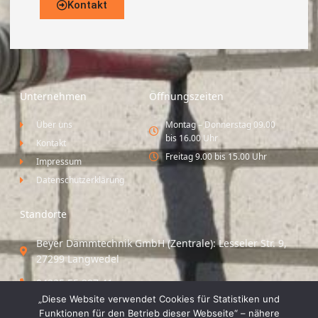
Kontakt
Unternehmen
Öffnungszeiten
Über uns
Montag – Donnerstag 09.00
bis 16.00 Uhr
Kontakt
Freitag 9.00 bis 15.00 Uhr
Impressum
Datenschutzerklärung
Standorte
Beyer Dämmtechnik GmbH (Zentrale): Lesseler Str. 9,
27299 Langwedel
04235 55 297 41
„Diese Website verwendet Cookies für Statistiken und
Standort Vechta / Minden: Osloer Straße 21 49377
Funktionen für den Betrieb dieser Webseite“ – nähere