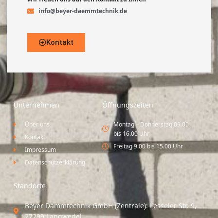
info@beyer-daemmtechnik.de
Kontakt
Unternehmen
Öffnungszeiten
Über uns
Montag – Donnerstag 09.00
bis 16.00 Uhr
Kontakt
Freitag 9.00 bis 15.00 Uhr
Impressum
Datenschutzerklärung
Standorte
Beyer Dämmtechnik GmbH (Zentrale): Lesseler Str. 9,
27299 Langwedel