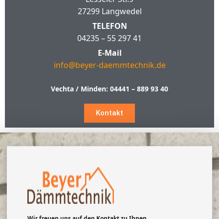
27299 Langwedel
TELEFON
04235 – 55 297 41
E-Mail
info@beyer-daemmtechnik.de
Vechta / Minden:
04441 – 889 93 40
Kontakt
Wir freuen uns auf den Kontakt zu Ihnen