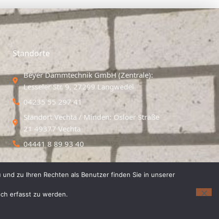
Standorte
Beyer Dämmtechnik GmbH (Zentrale):
Lesseler Str. 9, 27299 Langwedel
04235 55 297 41
Standort Vechta / Minden: Osloer Straße
21 49377 Vechta
04441 8 89 93 40
 und zu Ihren Rechten als Benutzer finden Sie in unserer
isch erfasst zu werden.