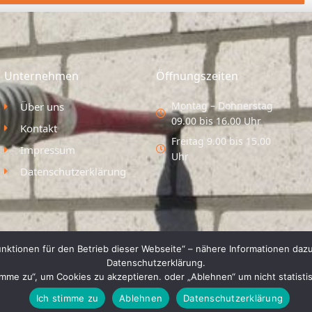
Unternehmen
Öffnungszeiten
Montag – Donnerstag
Über uns
09.00 bis 16.00 Uhr
Kontakt
Freitag 9.00 bis 15.00
Impressum
Uhr
Datenschutzerklärung
nktionen für den Betrieb dieser Webseite“ – nähere Informationen dazu
Datenschutzerklärung.
timme zu“, um Cookies zu akzeptieren. oder „Ablehnen“ um nicht statist
Ich stimme zu
Ablehnen
Datenschutzerklärung