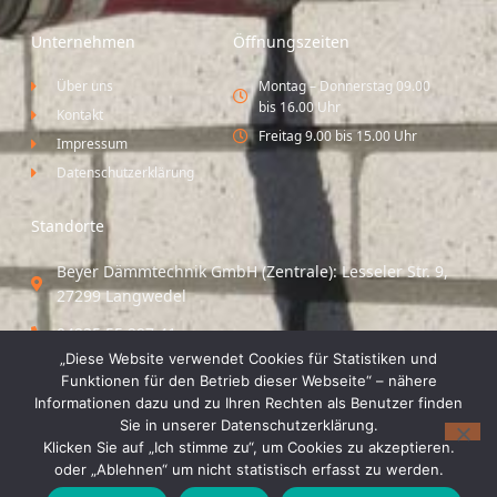
Unternehmen
Öffnungszeiten
Über uns
Montag – Donnerstag 09.00
bis 16.00 Uhr
Kontakt
Freitag 9.00 bis 15.00 Uhr
Impressum
Datenschutzerklärung
Standorte
Beyer Dämmtechnik GmbH (Zentrale): Lesseler Str. 9,
27299 Langwedel
04235 55 297 41
„Diese Website verwendet Cookies für Statistiken und
Standort Vechta / Minden: Osloer Straße 21 49377
Funktionen für den Betrieb dieser Webseite“ – nähere
Vechta
Informationen dazu und zu Ihren Rechten als Benutzer finden
Sie in unserer Datenschutzerklärung.
04441 8 89 93 40
Klicken Sie auf „Ich stimme zu“, um Cookies zu akzeptieren.
oder „Ablehnen“ um nicht statistisch erfasst zu werden.