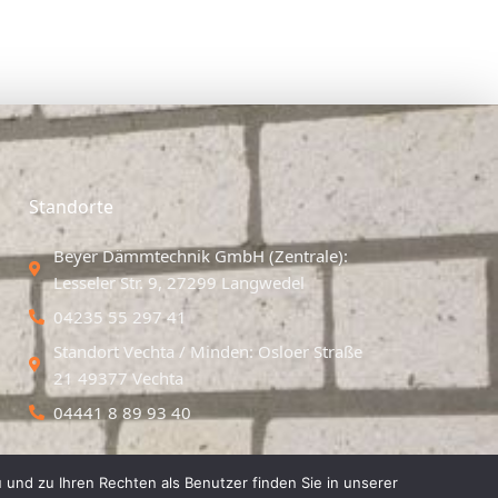
Standorte
Beyer Dämmtechnik GmbH (Zentrale):
Lesseler Str. 9, 27299 Langwedel
04235 55 297 41
Standort Vechta / Minden: Osloer Straße
21 49377 Vechta
04441 8 89 93 40
 und zu Ihren Rechten als Benutzer finden Sie in unserer