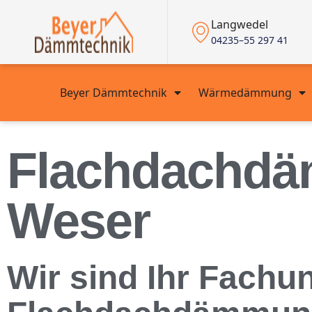
Langwedel
04235–55 297 41
Beyer Dämmtechnik
Wärmedämmung
Flachdachdä
Weser
Wir sind Ihr Fachu