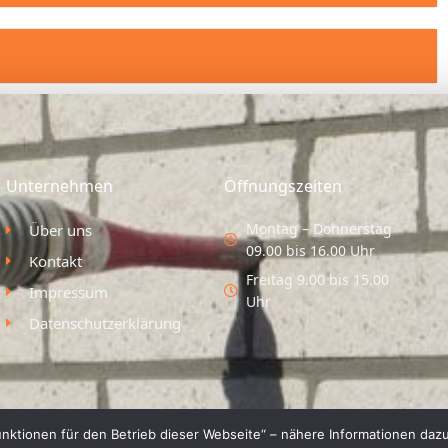
Unternehmen
Öffnungszeiten
Montag – Donnerstag
Über uns
09.00 bis 16.00 Uhr
Kontakt
Freitag 9.00 bis 15.00
Impressum
Uhr
Datenschutzerklärung
nktionen für den Betrieb dieser Webseite“ – nähere Informationen dazu