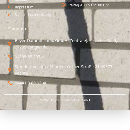
Freitag 9.00 bis 15.00 Uhr
Impressum
Datenschutzerklärung
Standorte
Beyer Dämmtechnik GmbH (Zentrale): Lesseler Str. 9,
27299 Langwedel
04235 55 297 41
Standort Vechta / Minden: Osloer Straße 21 49377
Vechta
04441 8 89 93 40
© 2026 Beyer Dämmtechnik GmbH