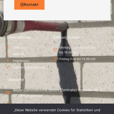
Kontakt
Unternehmen
Öffnungszeiten
Über uns
Montag – Donnerstag 09.00
bis 16.00 Uhr
Kontakt
Freitag 9.00 bis 15.00 Uhr
Impressum
Datenschutzerklärung
Standorte
Beyer Dämmtechnik GmbH (Zentrale): Lesseler Str. 9,
27299 Langwedel
04235 55 297 41
„Diese Website verwendet Cookies für Statistiken und
Standort Vechta / Minden: Osloer Straße 21 49377