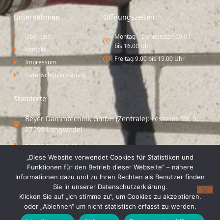
Unternehmen
Öffnungszeiten
Über uns
Montag – Donnerstag 09.00
bis 16.00 Uhr
Kontakt
Freitag 9.00 bis 15.00 Uhr
Impressum
Datenschutzerklärung
Standorte
Beyer Dämmtechnik GmbH (Zentrale): Lesseler Str. 9,
27299 Langwedel
04235 55 297 41
„Diese Website verwendet Cookies für Statistiken und
Standort Vechta / Minden: Osloer Straße 21 49377
Funktionen für den Betrieb dieser Webseite“ – nähere
Vechta
Informationen dazu und zu Ihren Rechten als Benutzer finden
Sie in unserer Datenschutzerklärung.
04441 8 89 93 40
Klicken Sie auf „Ich stimme zu“, um Cookies zu akzeptieren.
oder „Ablehnen“ um nicht statistisch erfasst zu werden.
© 2026 Beyer Dämmtechnik GmbH