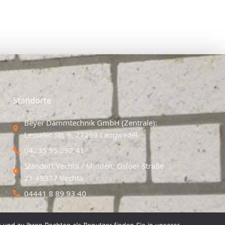
Standorte
Beyer Dämmtechnik GmbH (Zentrale):
Lesseler Str. 9, 27299 Langwedel
04235 55 297 41
Standort Vechta / Minden: Osloer Straße
21 49377 Vechta
04441 8 89 93 40