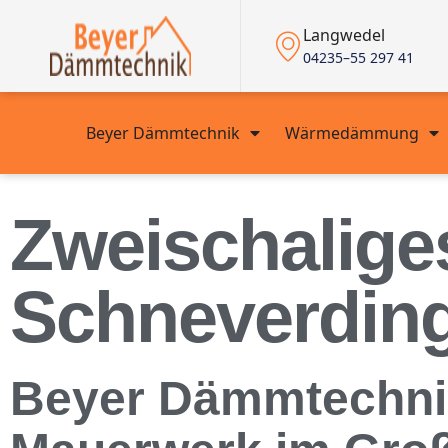
Langwedel
04235–55 297 41
Beyer Dämmtechnik
Wärmedämmung
Zweischalige
Schneverdin
Beyer Dämmtechnik 