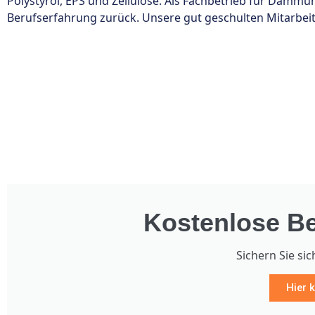
Polystyrol, EPS und Zellulose. Als Fachbetrieb für Dämm
Berufserfahrung zurück. Unsere gut geschulten Mitarbeite
Kostenlose Be
Sichern Sie sic
Hier k