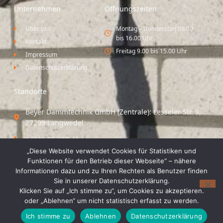
Unternehmen
Öffnungszeiten
Über uns
Montag – Donnerstag 09.00
bis 16.00 Uhr
Kontakt
Freitag 9.00 bis 15.00 Uhr
Impressum
Datenschutzerklärung
Standorte
Beyer Dämmtechnik GmbH (Zentrale): Lesseler Str. 9,
27299 Langwedel
04235 55 297 41
„Diese Website verwendet Cookies für Statistiken und
Standort Vechta / Minden: Osloer Straße 21 49377
Funktionen für den Betrieb dieser Webseite“ – nähere
Vechta
Informationen dazu und zu Ihren Rechten als Benutzer finden
Sie in unserer Datenschutzerklärung.
04441 8 89 93 40
Klicken Sie auf „Ich stimme zu“, um Cookies zu akzeptieren.
oder „Ablehnen“ um nicht statistisch erfasst zu werden.
© 2026 Beyer Dämmtechnik GmbH
Ich stimme zu
Ablehnen
Datenschutzerklärung