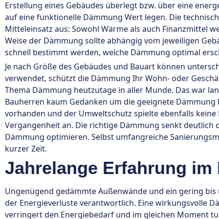
Erstellung eines Gebäudes überlegt bzw. über eine energ
auf eine funktionelle Dämmung Wert legen. Die technisch
Mitteleinsatz aus: Sowohl Wärme als auch Finanzmittel 
Weise der Dämmung sollte abhängig vom jeweiligen Gebäu
schnell bestimmt werden, welche Dämmung optimal ersch
Je nach Größe des Gebäudes und Bauart können untersc
verwendet, schützt die Dämmung Ihr Wohn- oder Geschäfts
Thema Dämmung heutzutage in aller Munde. Das war lange
Bauherren kaum Gedanken um die geeignete Dämmung bzw.
vorhanden und der Umweltschutz spielte ebenfalls keine R
Vergangenheit an. Die richtige Dämmung senkt deutlich d
Dämmung optimieren. Selbst umfangreiche Sanierungsmaß
kurzer Zeit.
Jahrelange Erfahrung i
Ungenügend gedämmte Außenwände und ein gering bis über
der Energieverluste verantwortlich. Eine wirkungsvoll
verringert den Energiebedarf und im gleichen Moment tun