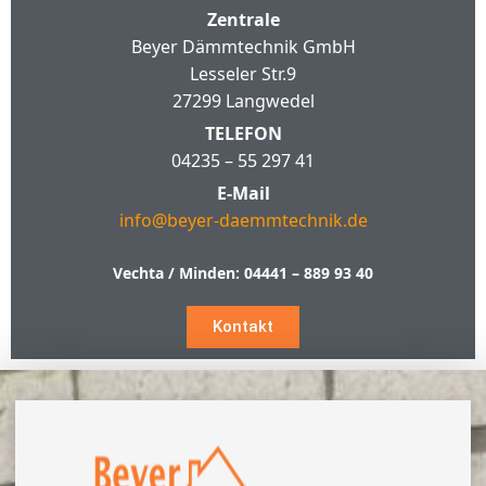
Zentrale
Beyer Dämmtechnik GmbH
Lesseler Str.9
27299 Langwedel
TELEFON
04235 – 55 297 41
E-Mail
info@beyer-daemmtechnik.de
Vechta / Minden:
04441 – 889 93 40
Kontakt