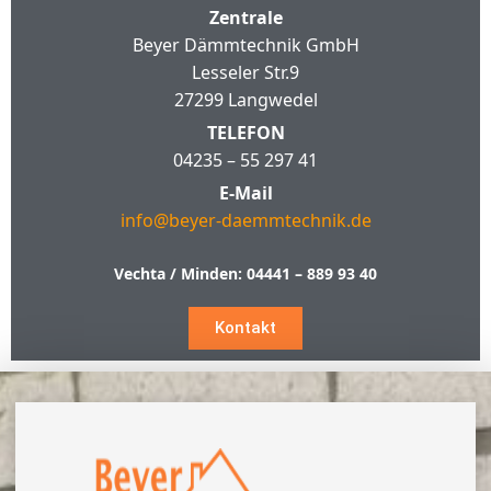
Zentrale
Beyer Dämmtechnik GmbH
Lesseler Str.9
27299 Langwedel
TELEFON
04235 – 55 297 41
E-Mail
info@beyer-daemmtechnik.de
Vechta / Minden:
04441 – 889 93 40
Kontakt