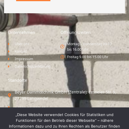
Unternehmen
Öffnungszeiten
Über uns
Montag – Donnerstag 09.00
bis 16.00 Uhr
Kontakt
Freitag 9.00 bis 15.00 Uhr
Impressum
Datenschutzerklärung
Standorte
Beyer Dämmtechnik GmbH (Zentrale): Lesseler Str. 9,
27299 Langwedel
04235 55 297 41
„Diese Website verwendet Cookies für Statistiken und
Standort Vechta / Minden: Osloer Straße 21 49377
Funktionen für den Betrieb dieser Webseite“ – nähere
Vechta
Informationen dazu und zu Ihren Rechten als Benutzer finden