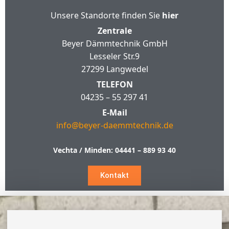
Unsere Standorte finden Sie
hier
Zentrale
Beyer Dämmtechnik GmbH
Lesseler Str.9
27299 Langwedel
TELEFON
04235 – 55 297 41
E-Mail
info@beyer-daemmtechnik.de
Vechta / Minden:
04441 – 889 93 40
Kontakt