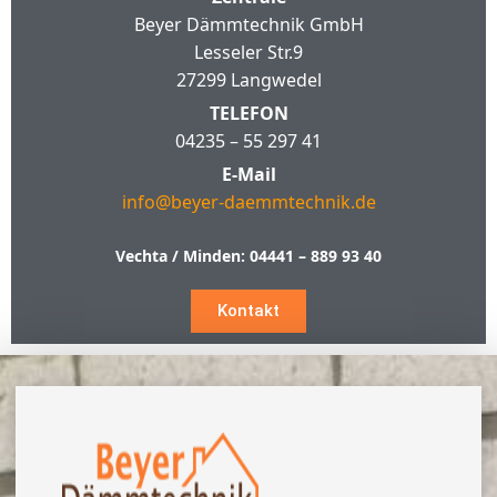
Beyer Dämmtechnik GmbH
Lesseler Str.9
27299 Langwedel
TELEFON
04235 – 55 297 41
E-Mail
info@beyer-daemmtechnik.de
Vechta / Minden:
04441 – 889 93 40
Kontakt