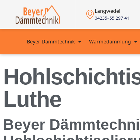
Langwedel
04235–55 297 41
Beyer Dämmtechnik
Wärmedämmung
Hohlschichti
Luthe
Beyer Dämmtechnik i