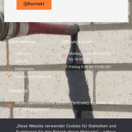
Kontakt
Unternehmen
Öffnungszeiten
Über uns
Montag – Donnerstag 09.00
bis 16.00 Uhr
Kontakt
Freitag 9.00 bis 15.00 Uhr
Impressum
Datenschutzerklärung
Standorte
Beyer Dämmtechnik GmbH (Zentrale): Lesseler Str. 9,
27299 Langwedel
04235 55 297 41
„Diese Website verwendet Cookies für Statistiken und
Standort Vechta / Minden: Osloer Straße 21 49377
Funktionen für den Betrieb dieser Webseite“ – nähere