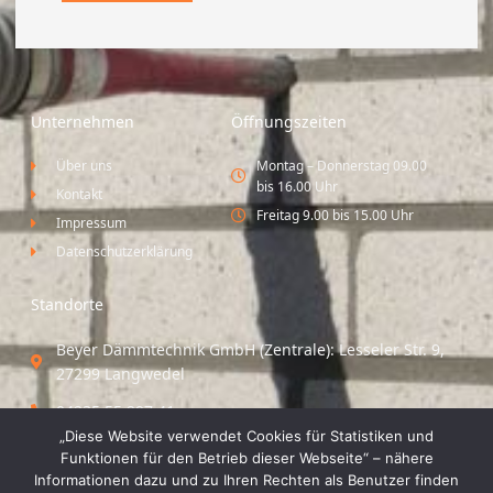
Unternehmen
Öffnungszeiten
Über uns
Montag – Donnerstag 09.00
bis 16.00 Uhr
Kontakt
Freitag 9.00 bis 15.00 Uhr
Impressum
Datenschutzerklärung
Standorte
Beyer Dämmtechnik GmbH (Zentrale): Lesseler Str. 9,
27299 Langwedel
04235 55 297 41
„Diese Website verwendet Cookies für Statistiken und
Standort Vechta / Minden: Osloer Straße 21 49377
Funktionen für den Betrieb dieser Webseite“ – nähere
Vechta
Informationen dazu und zu Ihren Rechten als Benutzer finden