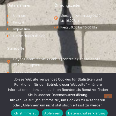
Unternehmen
Öffnungszeiten
Über uns
Montag – Donnerstag 09.00
bis 16.00 Uhr
Kontakt
Freitag 9.00 bis 15.00 Uhr
Impressum
Datenschutzerklärung
Standorte
Beyer Dämmtechnik GmbH (Zentrale): Lesseler Str. 9,
27299 Langwedel
04235 55 297 41
„Diese Website verwendet Cookies für Statistiken und
Standort Vechta / Minden: Osloer Straße 21 49377
Funktionen für den Betrieb dieser Webseite“ – nähere
Vechta
Informationen dazu und zu Ihren Rechten als Benutzer finden
Sie in unserer Datenschutzerklärung.
04441 8 89 93 40
Klicken Sie auf „Ich stimme zu“, um Cookies zu akzeptieren.
oder „Ablehnen“ um nicht statistisch erfasst zu werden.
© 2026 Beyer Dämmtechnik GmbH
Ich stimme zu
Ablehnen
Datenschutzerklärung