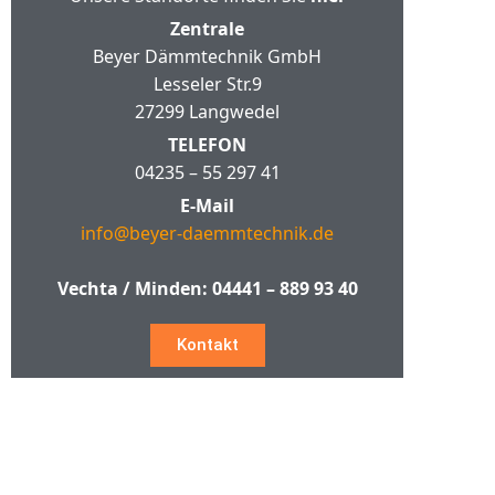
Zentrale
Beyer Dämmtechnik GmbH
Lesseler Str.9
27299 Langwedel
TELEFON
04235 – 55 297 41
E-Mail
info@beyer-daemmtechnik.de
Vechta / Minden:
04441 – 889 93 40
Kontakt