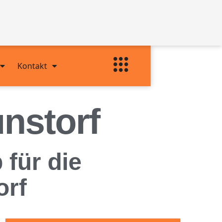
Kontakt
nstorf
 für die
orf