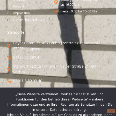
bis 16.00 Uhr
Kontakt
Freitag 9.00 bis 15.00 Uhr
Impressum
Datenschutzerklärung
Standorte
Beyer Dämmtechnik GmbH (Zentrale): Lesseler Str. 9,
27299 Langwedel
04235 55 297 41
Standort Vechta / Minden: Osloer Straße 21 49377
Vechta
04441 8 89 93 40
„Diese Website verwendet Cookies für Statistiken und
© 2026 Beyer Dämmtechnik GmbH
Funktionen für den Betrieb dieser Webseite“ – nähere
Informationen dazu und zu Ihren Rechten als Benutzer finden Sie
in unserer Datenschutzerklärung.
Klicken Sie auf „Ich stimme zu“, um Cookies zu akzeptieren. oder