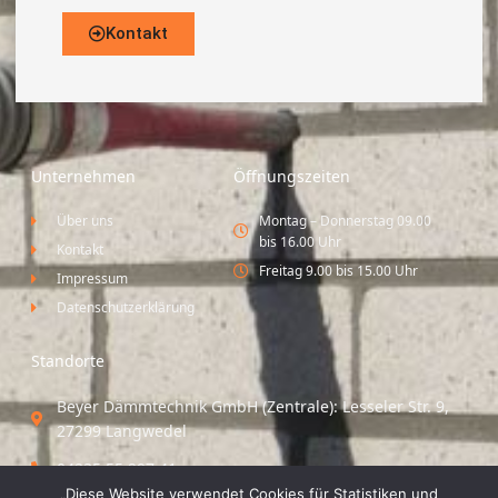
Kontakt
Unternehmen
Öffnungszeiten
Über uns
Montag – Donnerstag 09.00
bis 16.00 Uhr
Kontakt
Freitag 9.00 bis 15.00 Uhr
Impressum
Datenschutzerklärung
Standorte
Beyer Dämmtechnik GmbH (Zentrale): Lesseler Str. 9,
27299 Langwedel
04235 55 297 41
„Diese Website verwendet Cookies für Statistiken und