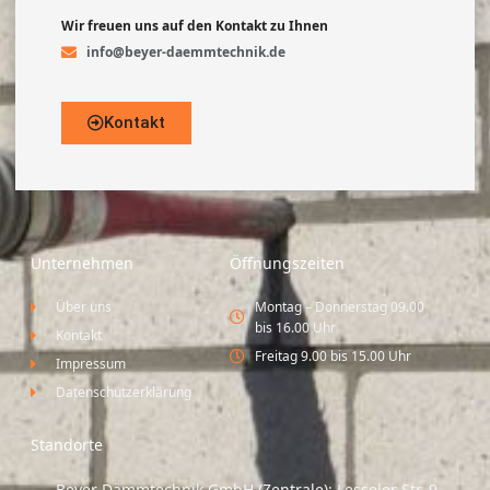
Wir freuen uns auf den Kontakt zu Ihnen
info@beyer-daemmtechnik.de
Kontakt
Unternehmen
Öffnungszeiten
Über uns
Montag – Donnerstag 09.00
bis 16.00 Uhr
Kontakt
Freitag 9.00 bis 15.00 Uhr
Impressum
Datenschutzerklärung
Standorte
Beyer Dämmtechnik GmbH (Zentrale): Lesseler Str. 9,