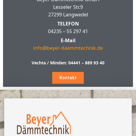
Lesseler Str.9
27299 Langwedel
TELEFON
04235 – 55 297 41
E-Mail
info@beyer-daemmtechnik.de
Vechta / Minden:
04441 – 889 93 40
Kontakt