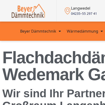
Langwedel
04235–55 297 41
Beyer Dämmtechnik
Wärmedämmung
Flachdachdä
Wedemark G
Wir sind Ihr Partn