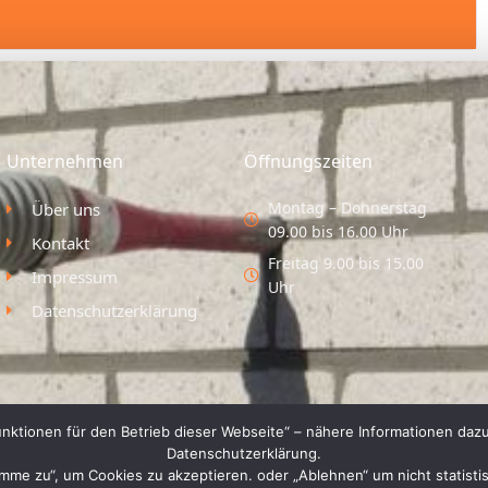
Unternehmen
Öffnungszeiten
Montag – Donnerstag
Über uns
09.00 bis 16.00 Uhr
Kontakt
Freitag 9.00 bis 15.00
Impressum
Uhr
Datenschutzerklärung
nktionen für den Betrieb dieser Webseite“ – nähere Informationen dazu
Datenschutzerklärung.
timme zu“, um Cookies zu akzeptieren. oder „Ablehnen“ um nicht statist