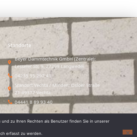
Standorte
Beyer Dämmtechnik GmbH (Zentrale):
Lesseler Str. 9, 27299 Langwedel
04235 55 297 41
Standort Vechta / Minden: Osloer Straße
21 49377 Vechta
04441 8 89 93 40
 und zu Ihren Rechten als Benutzer finden Sie in unserer
isch erfasst zu werden.