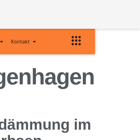
Kontakt
genhagen
achdämmung im