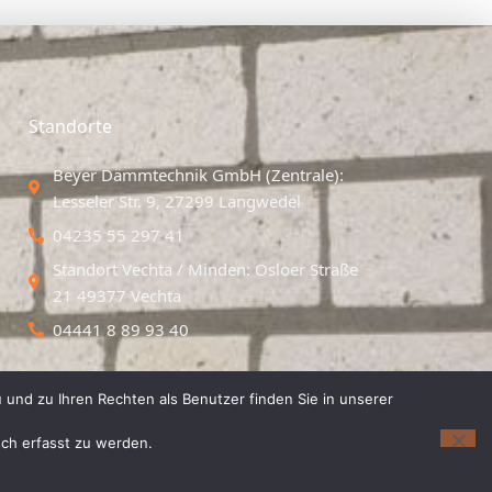
Standorte
Beyer Dämmtechnik GmbH (Zentrale):
Lesseler Str. 9, 27299 Langwedel
04235 55 297 41
Standort Vechta / Minden: Osloer Straße
21 49377 Vechta
04441 8 89 93 40
 und zu Ihren Rechten als Benutzer finden Sie in unserer
isch erfasst zu werden.