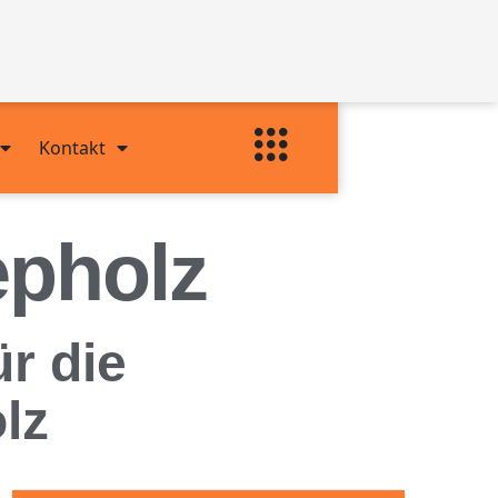
Kontakt
epholz
ür die
lz