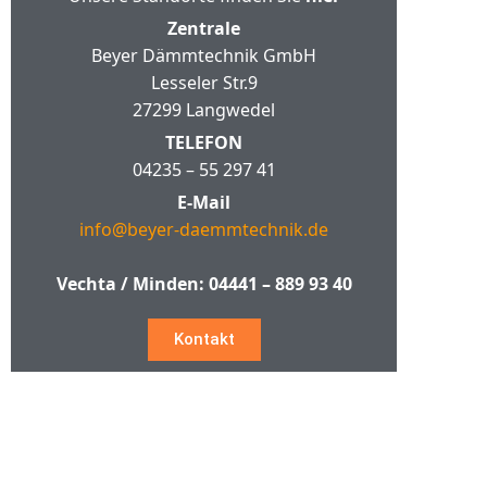
Zentrale
Beyer Dämmtechnik GmbH
Lesseler Str.9
27299 Langwedel
TELEFON
04235 – 55 297 41
E-Mail
info@beyer-daemmtechnik.de
Vechta / Minden:
04441 – 889 93 40
Kontakt