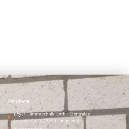
Standorte
Beyer Dämmtechnik GmbH (Zentrale):
Lesseler Str. 9, 27299 Langwedel