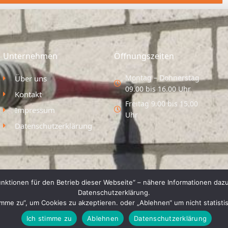
Unternehmen
Öffnungszeiten
Montag – Donnerstag
Über uns
09.00 bis 16.00 Uhr
Kontakt
Freitag 9.00 bis 15.00
Impressum
Uhr
Datenschutzerklärung
nktionen für den Betrieb dieser Webseite“ – nähere Informationen dazu
Datenschutzerklärung.
timme zu“, um Cookies zu akzeptieren. oder „Ablehnen“ um nicht statist
Ich stimme zu
Ablehnen
Datenschutzerklärung