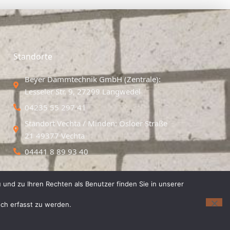
Standorte
Beyer Dämmtechnik GmbH (Zentrale):
Lesseler Str. 9, 27299 Langwedel
04235 55 297 41
Standort Vechta / Minden: Osloer Straße
21 49377 Vechta
04441 8 89 93 40
 und zu Ihren Rechten als Benutzer finden Sie in unserer
isch erfasst zu werden.